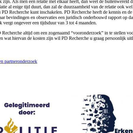
jk zijn. Als men een relatie met elkaar heeft, dan weet de buitenwereld 
 relatie al enige tijd duurt, dan zal de duurzaamheid van de relatie ook 
r u PD Recherche kunt inschakelen. PD Recherche heeft de kennis en de 
ar bevindingen en observaties een juridisch onderbouwd rapport op dat
k vergt ongeveer een tijdsduur van 3 tot 4 maanden.
 Recherche altijd om een zogenaamd “vooronderzoek” in te stellen voor
en wat hiervan de kosten zijn wil PD Recherche u graag persoonlijk uitl
 en partneronderzoek