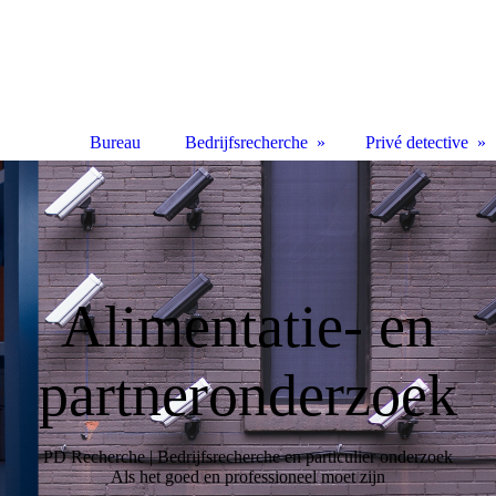
Bureau
Bedrijfsrecherche
Privé detective
Alimentatie- en
partneronderzoek
PD Recherche | Bedrijfsrecherche en particulier onderzoek
Als het goed en professioneel moet zijn